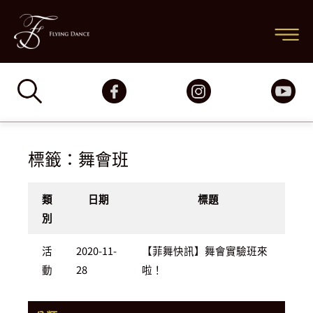
跳
主
至
要
主
要
選
內
容
單
標籤：舞會班
類
日期
標題
別
活
2020-11-
【菲舞快訊】舞會實驗班來
動
28
啦！