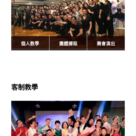
個人教學
團體課程
舞會演出
客制教學