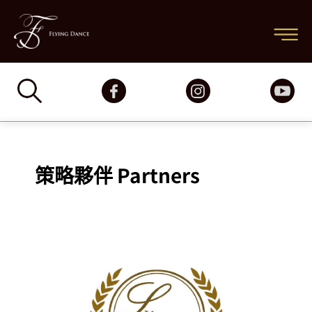
跳
主
至
要
主
要
選
內
容
單
策略夥伴 Partners