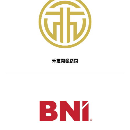
禾璽開發顧問