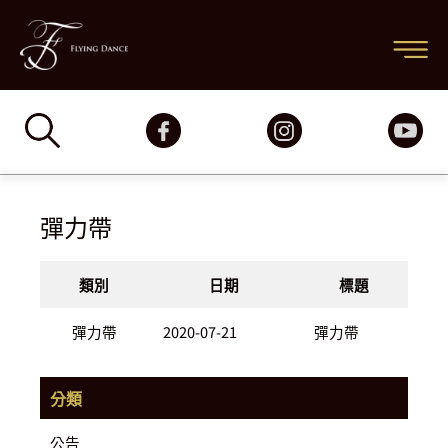
跳
主
至
要
主
要
選
內
容
單
彈力帶
類別
日期
標題
彈力帶
2020-07-21
彈力帶
分類
公告