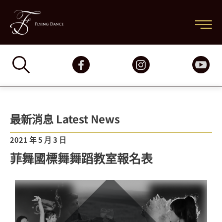
跳
主
至
要
主
要
選
內
容
單
P
N
r
e
最新消息 Latest News
e
x
v
t
2021 年 5 月 3 日
i
p
菲舞國標舞舞蹈教室報名表
o
o
u
s
s
t:
p
o