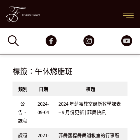
跳
主
至
要
主
要
選
內
容
單
標籤：午休燃脂班
類別
日期
標題
公
2024-
2024 年菲舞教室最新教學課表
告、
09-04
– 9 月份更新 | 菲舞快訊
課程
課程
2021-
菲舞國標舞舞蹈教室的行事曆