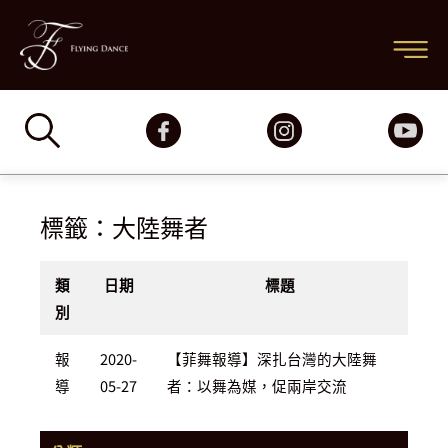
跳
主
至
要
主
要
選
內
容
單
標籤：大陸舞者
類
日期
標題
別
報
2020-
【菲舞報導】深扎台灣的大陸舞
導
05-27
者：以舞為媒，促兩岸交流