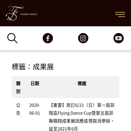
跳
主
至
要
主
要
選
內
容
單
標籤：成果展
類
日期
標題
別
公
2020-
【重要】原訂6/21（日）第一屆菲
告
06-01
翔盃Flying Dance Cup暨第五屆菲
舞翱翔成果展因應疫情取消舉辦，
延至2021年6月