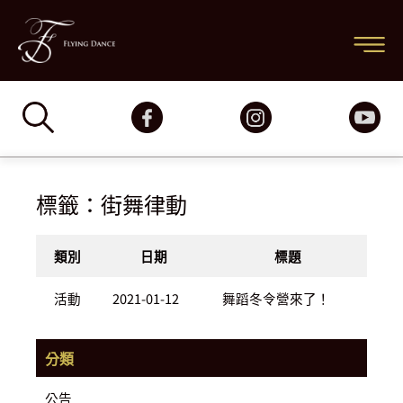
跳
主
至
要
主
要
選
內
容
單
標籤：街舞律動
類別
日期
標題
活動
2021-01-12
舞蹈冬令營來了！
分類
公告