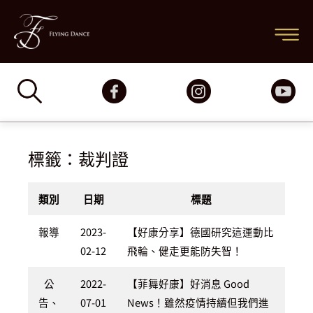
跳
主
至
要
主
要
選
內
容
單
標籤：裁判證
類別
日期
標題
報導
2023-
【好康分享】德國研究這運動比
02-12
飛輪、健走更能防失智！
公
2022-
【菲舞好康】好消息 Good
告、
07-01
News！雖然疫情持續但我們進