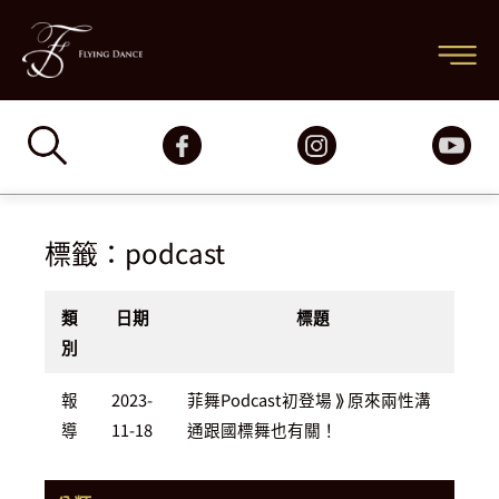
跳
主
至
要
主
要
選
內
容
單
標籤：podcast
類
日期
標題
別
報
2023-
菲舞Podcast初登場 ⟫ 原來兩性溝
導
11-18
通跟國標舞也有關！