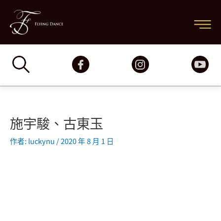
跳
主
至
要
主
要
選
內
容
單
施宇駿、古東玉
作者:
luckynu
/
2020 年 8 月 1 日