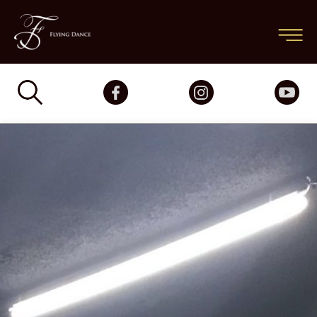
跳
主
至
要
主
要
選
內
容
單